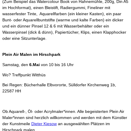
(Zum Beispiel das Watercolour Book von Hahnemühle, 200g, Din A5
im Hochformat), einen Bleistift, Radiergummi, Fineliner mit
wasserfester Tinte, Aquarellfarben (ein kleiner Kasten), ein paar
Bunt- oder Aquarellbuntstifte (warme und kalte Farben) ein dicker
und ein dünner Pinsel 12 & 6 mit Wasserbehälter oder ein
Wasserpinsel (dick & dünn), Papiertücher, Klips, einen Klapphocker
oder eine Sitzunterlage.
Plein Air Malen im Hirschpark
Samstag, den
6.Mai
von 10 bis 16 Uhr
Wo? Treffpunkt Witthüs
Bei Regen: Bücherhalle Elbvororte, Sülldorfer Kirchenweg 1b,
22587 HH
Ob Aquarell-, Öl- oder Acrylmaler*innen. Alle begeisterten Plein Air
Maler*innen sind herzlich willkommen und werden mit dem Künstler
der Kunstmeile
Dieter Kiesow
an ausgewählten Plätzen im
Hirschpark malen.