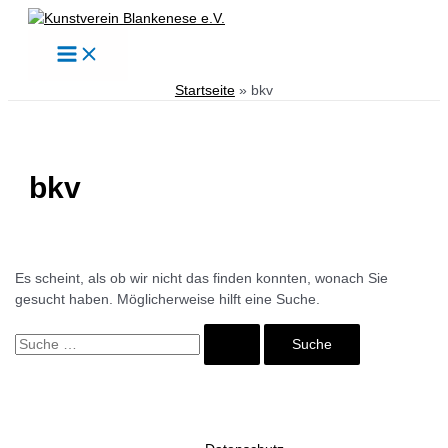
Zum
Inhalt
Main
springen
Menu
Startseite
bkv
bkv
Es scheint, als ob wir nicht das finden konnten, wonach Sie
gesucht haben. Möglicherweise hilft eine Suche.
Suchen
nach: